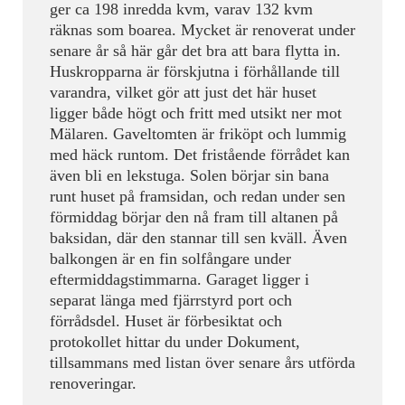
ger ca 198 inredda kvm, varav 132 kvm
räknas som boarea. Mycket är renoverat under
senare år så här går det bra att bara flytta in.
Huskropparna är förskjutna i förhållande till
varandra, vilket gör att just det här huset
ligger både högt och fritt med utsikt ner mot
Mälaren. Gaveltomten är friköpt och lummig
med häck runtom. Det fristående förrådet kan
även bli en lekstuga. Solen börjar sin bana
runt huset på framsidan, och redan under sen
förmiddag börjar den nå fram till altanen på
baksidan, där den stannar till sen kväll. Även
balkongen är en fin solfångare under
eftermiddagstimmarna. Garaget ligger i
separat länga med fjärrstyrd port och
förrådsdel. Huset är förbesiktat och
protokollet hittar du under Dokument,
tillsammans med listan över senare års utförda
renoveringar.