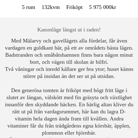
5 rum
132kvm
Friköpt
5 975 000kr
Kanonläge längst ut i raden!
Med Mälarvy och gavellägets alla fördelar, får även
vardagen en guldkant här, på ett av områdets bästa lägen.
Badstranden och småbåtshamnen finns bara någon minut
bort, och vägen till skolan är bilfri.
Två våningar och inredd källare ger bra ytor; huset känns
större på insidan än det ser ut på utsidan.
Den generösa tomten är friköpt med högt fritt läge i
slutet av längan, välskött med fin gräsyta och växtlighet
innanför den skyddande häcken. En härlig altan kliver du
rätt ut på från vardagsrummet, här kan du lagra D-
vitamin hela dagen ända fram till kvällen. Andra
vitaminer får du från trädgårdens egna körsbär, äpplen,
plommon eller björnbär.