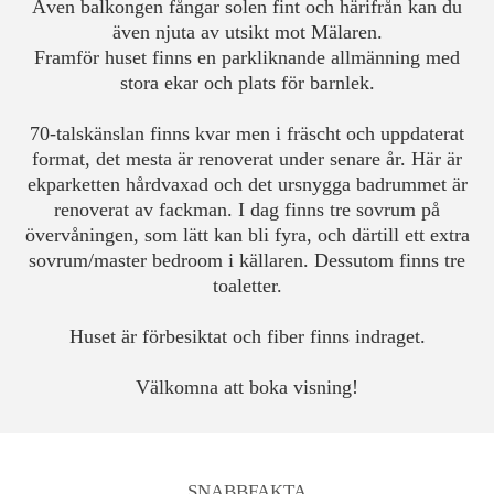
Även balkongen fångar solen fint och härifrån kan du
även njuta av utsikt mot Mälaren.
Framför huset finns en parkliknande allmänning med
stora ekar och plats för barnlek.
70-talskänslan finns kvar men i fräscht och uppdaterat
format, det mesta är renoverat under senare år. Här är
ekparketten hårdvaxad och det ursnygga badrummet är
renoverat av fackman. I dag finns tre sovrum på
övervåningen, som lätt kan bli fyra, och därtill ett extra
sovrum/master bedroom i källaren. Dessutom finns tre
toaletter.
Huset är förbesiktat och fiber finns indraget.
Välkomna att boka visning!
SNABBFAKTA