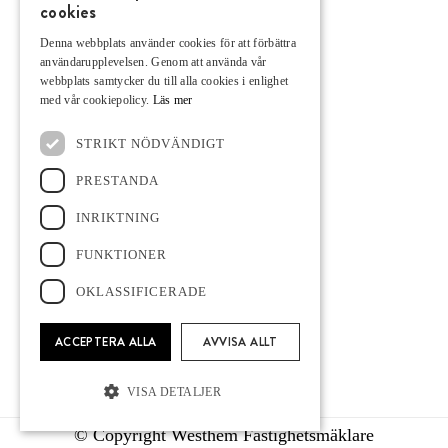
cookies
Bostäder till salu
Sälj och köp med oss
Denna webbplats använder cookies för att förbättra
användarupplevelsen. Genom att använda vår
Viktiga länkar
webbplats samtycker du till alla cookies i enlighet
med vår cookiepolicy.
Läs mer
Om Westhem
Kontakta oss
STRIKT NÖDVÄNDIGT
PRESTANDA
KONTAKTA OSS
Gunilla
:
073-512 31 55
INRIKTNING
Jonas
:
070-777 20 96
FUNKTIONER
Lisa:
072-456 00 98
OKLASSIFICERADE
E-post :
info@westhemfast.se
ACCEPTERA ALLA
AVVISA ALLT
VISA DETALJER
© Copyright Westhem Fastighetsmäklare