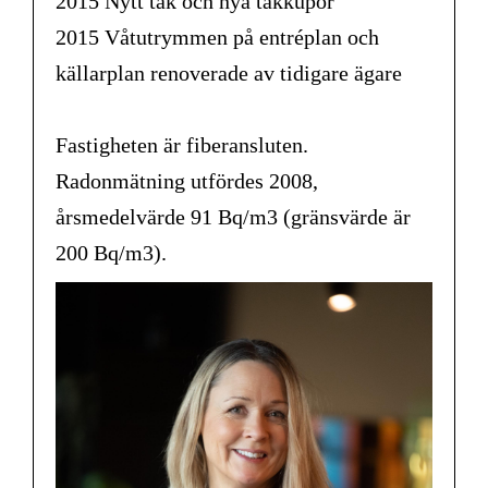
2015 Nytt tak och nya takkupor
2015 Våtutrymmen på entréplan och
källarplan renoverade av tidigare ägare
Fastigheten är fiberansluten.
Radonmätning utfördes 2008,
årsmedelvärde 91 Bq/m3 (gränsvärde är
200 Bq/m3).