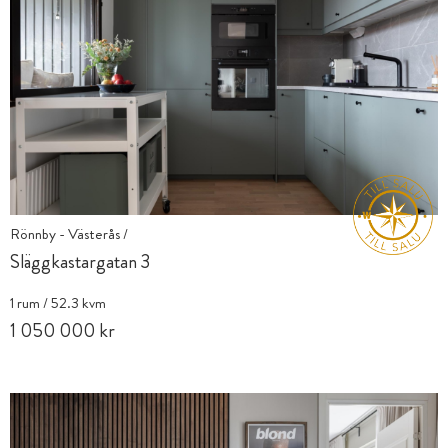
Rönnby - Västerås /
Släggkastargatan 3
1 rum / 52.3 kvm
1 050 000 kr