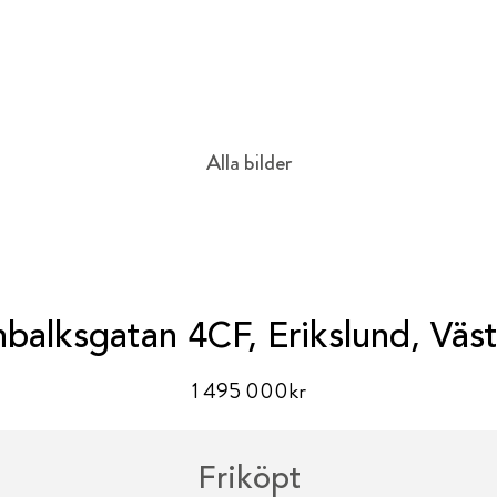
Alla bilder
balksgatan 4CF, Erikslund, Väs
1 495 000kr
Friköpt