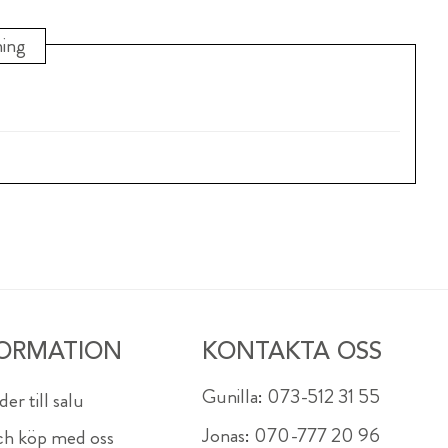
ning
FORMATION
KONTAKTA OSS
Gunilla
:
073-512 31 55
er till salu
Jonas
:
070-777 20 96
och köp med oss