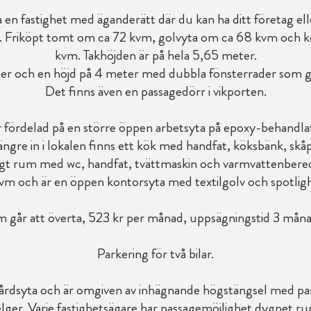
 en fastighet med äganderätt där du kan ha ditt företag 
al. Friköpt tomt om ca 72 kvm, golvyta om ca 68 kvm och k
kvm. Takhöjden är på hela 5,65 meter.
r och en höjd på 4 meter med dubbla fönsterrader som ger 
Det finns även en passagedörr i vikporten.
r fördelad på en större öppen arbetsyta på epoxy-behand
ängre in i lokalen finns ett kök med handfat, köksbänk, skå
ggt rum med wc, handfat, tvättmaskin och varmvattenbered
vm och är en öppen kontorsyta med textilgolv och spotli
m går att överta, 523 kr per månad, uppsägningstid 3 måna
Parkering för två bilar.
gårdsyta och är omgiven av inhägnande högstängsel med pas
lger. Varje fastighetsägare har passagemöjlighet dygnet ru