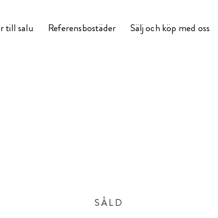
 till salu
Referensbostäder
Sälj och köp med oss
SÅLD