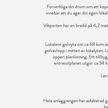
Förverkliga din dröm om att köpa
innebär att du äger din egen lok
Vikporten har en bredd på 4,2 mete
Lokalens golvyta om ca 68 kvm ä
golvavlopp i mitten av lokalytan. L
öppen planlösning. Ett tillby
entresolplanet utgör ca 34 k
Lar
Hela anläggningen har asfalterad 
he