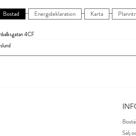
Bostad
Energideklaration
Karta
Planrit
nbalksgatan 4CF
kslund
IN
Bostäd
Sälj 