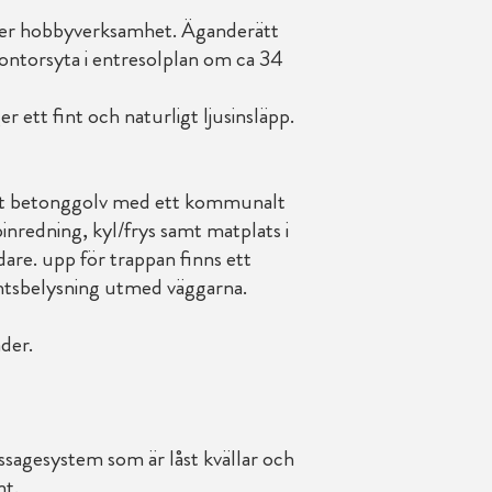
eller hobbyverksamhet. Äganderätt
ontorsyta i entresolplan om ca 34
ett fint och naturligt ljusinsläpp.
lat betonggolv med ett kommunalt
pinredning, kyl/frys samt matplats i
are. upp för trappan finns ett
ghtsbelysning utmed väggarna.
der.
sagesystem som är låst kvällar och
nt.